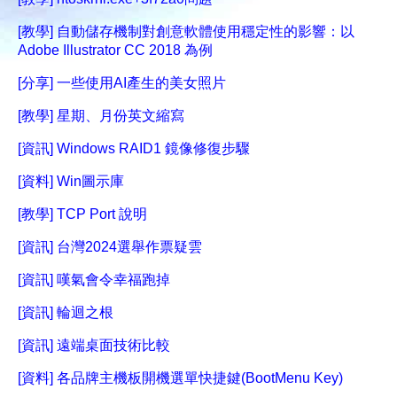
[教學] 自動儲存機制對創意軟體使用穩定性的影響：以
Adobe Illustrator CC 2018 為例
[分享] 一些使用AI產生的美女照片
[教學] 星期、月份英文縮寫
[資訊] Windows RAID1 鏡像修復步驟
[資料] Win圖示庫
[教學] TCP Port 說明
[資訊] 台灣2024選舉作票疑雲
[資訊] 嘆氣會令幸福跑掉
[資訊] 輪迴之根
[資訊] 遠端桌面技術比較
[資料] 各品牌主機板開機選單快捷鍵(BootMenu Key)