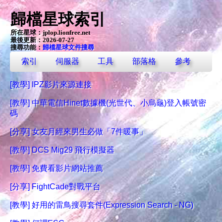
歸檔星球索引
所在星球：
jplop.lionfree.net
最後更新：2026-07-27
搜尋功能：
歸檔星球文件搜尋
索引
伺服器
工具
部落格
參考
[教學] IPZ影片來源連接
[教學] 中華電信Hinet數據機(光世代、小烏龜)登入帳號密
碼
[分享] 女友月經來男生必做「7件暖事」
[教學] DCS Mig29 飛行模擬器
[教學] 免費看影片網站推薦
[分享] FightCade對戰平台
[教學] 好用的雷鳥搜尋套件(Expression Search - NG)