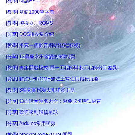
[教學] 何謂ESG
[教學] 基礎1000單字表
[教學] 模擬器、ROMS
[分享] DOS指令集介紹
[教學] 推薦一個影音網站(低端影视)
[分享] 12星座永不會變的9個特質
[教學] 專案開發模式(單一工程師與多工程師分工差異)
[資訊] 解決CHROME無法正常使用銀行服務
[教學] 8種真實拐騙去柬埔寨手法
[分享] 負面諧音姓名大全：避免取名時誤踩雷
[分享] 歡迎來到歸檔星球
[分享] Arduino常用函數
[教學] ntoskrnl.exe+3f72a0問題