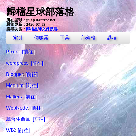
歸檔星球部落格
所在星球：
jplop.lionfree.net
最後更新：2026-03-13
搜尋功能：
歸檔星球文件搜尋
索引
伺服器
工具
部落格
參考
Pixnet
:
[前往]
wordpress
:
[前往]
Blogger
:
[前往]
Medium
:
[前往]
Matters
:
[前往]
WebNode
:
[前往]
基督生命堂
:
[前往]
WIX
:
[前往]