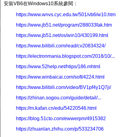
安裝VB6在Windows10系統參閱：
https://www.wnvs.cyc.edu.tw/501/vb6/w10.htm
https://www.jb51.net/program/288033fak.htm
https://www.jb51.net/os/win10/430199.html
https://www.bilibili.com/read/cv20834324/
https://electronmania.blogspot.com/2018/10/...
https://www.52help.net/htips/186.mhtml
https://www.winbaicai.com/soft/4224.html
https://www.bilibili.com/video/BV1pf4y1Q7ji/
https://zhinan.sogou.com/guide/detail/...
https://m.kafan.cn/edu/54220546.html
https://blog.51cto.com/ewwerpm/4915382
https://zhuanlan.zhihu.com/p/533234706