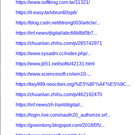
https://www.softking.com.tw/11321/
https://it-easy.tw/vbrun60sp6/
https://blog.csdn.net/btrong003/article/...
https://inf.news/digital/abc66b8bf3b7...
https://zhuanlan.zhihu.com/p/265742971
https://www.sysadm.cc/index.php/...
https://www.jb51.net/softs/42131.html
https://www.sciencesoft.cn/win10-...
https://key999.neocities.org/%E5%8F%AF%E5%9C...
https://zhuanlan.zhihu.com/p/462192470
https://inf.news/zh-hant/digital/...
https://login.live.com/oauth20_authorize.srf...
https://gowintony.blogspot.com/2018/05/...