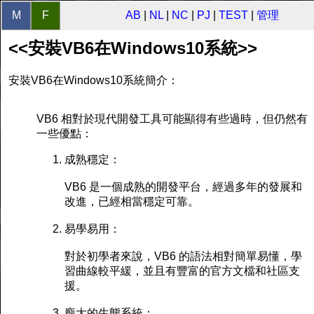
M
F
AB
|
NL
|
NC
|
PJ
|
TEST
|
管理
<<安裝VB6在Windows10系統>>
安裝VB6在Windows10系統簡介：
VB6 相對於現代開發工具可能顯得有些過時，但仍然有
一些優點：
成熟穩定：
VB6 是一個成熟的開發平台，經過多年的發展和
改進，已經相當穩定可靠。
易學易用：
對於初學者來說，VB6 的語法相對簡單易懂，學
習曲線較平緩，並且有豐富的官方文檔和社區支
援。
龐大的生態系統：