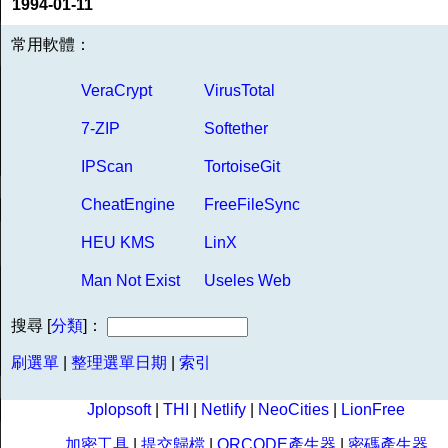
1994-01-11
常用軟體：
VeraCrypt
VirusTotal
7-ZIP
Softether
IPScan
TortoiseGit
CheatEngine
FreeFileSync
HEU KMS
LinX
Man Not Exist
Useles Web
搜尋 [
分類
]：
刷選單
|
整理選單日期
|
索引
Jplopsoft
|
THI
|
Netlify
|
NeoCities
|
LionFree
加密工具
|
提交歸檔
|
QRCODE產生器
|
密碼產生器