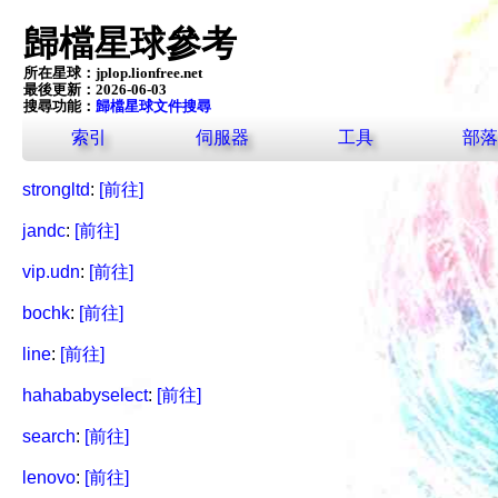
歸檔星球參考
所在星球：
jplop.lionfree.net
最後更新：2026-06-03
搜尋功能：
歸檔星球文件搜尋
索引
伺服器
工具
部落
strongltd
:
[前往]
jandc
:
[前往]
vip.udn
:
[前往]
bochk
:
[前往]
line
:
[前往]
hahababyselect
:
[前往]
search
:
[前往]
lenovo
:
[前往]