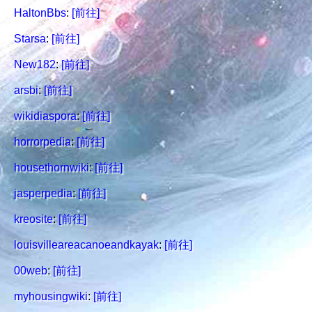
HaltonBbs
:
[前往]
Starsa
:
[前往]
New182
:
[前往]
arsbi
:
[前往]
wikidiaspora
:
[前往]
horrorpedia
:
[前往]
housethornwiki
:
[前往]
jasperpedia
:
[前往]
kreosite
:
[前往]
louisvilleareacanoeandkayak
:
[前往]
00web
:
[前往]
myhousingwiki
:
[前往]