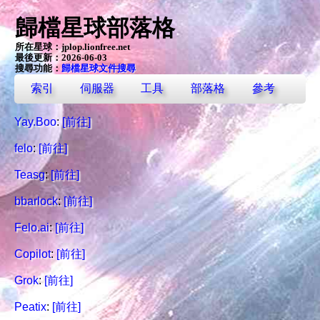
歸檔星球部落格
所在星球：
jplop.lionfree.net
最後更新：2026-06-03
搜尋功能：
歸檔星球文件搜尋
索引
伺服器
工具
部落格
參考
Yay.Boo
:
[前往]
felo
:
[前往]
Teasg
:
[前往]
bbarlock
:
[前往]
Felo.ai
:
[前往]
Copilot
:
[前往]
Grok
:
[前往]
Peatix
:
[前往]