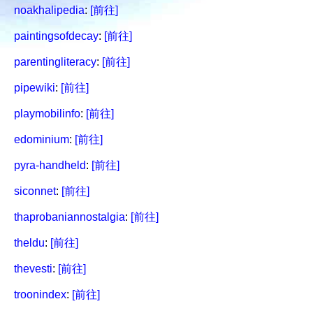
noakhalipedia
:
[前往]
paintingsofdecay
:
[前往]
parentingliteracy
:
[前往]
pipewiki
:
[前往]
playmobilinfo
:
[前往]
edominium
:
[前往]
pyra-handheld
:
[前往]
siconnet
:
[前往]
thaprobaniannostalgia
:
[前往]
theldu
:
[前往]
thevesti
:
[前往]
troonindex
:
[前往]