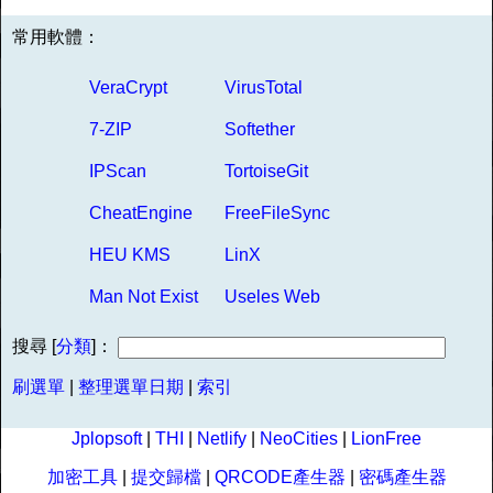
常用軟體：
VeraCrypt
VirusTotal
7-ZIP
Softether
IPScan
TortoiseGit
CheatEngine
FreeFileSync
HEU KMS
LinX
Man Not Exist
Useles Web
搜尋 [
分類
]：
刷選單
|
整理選單日期
|
索引
Jplopsoft
|
THI
|
Netlify
|
NeoCities
|
LionFree
加密工具
|
提交歸檔
|
QRCODE產生器
|
密碼產生器